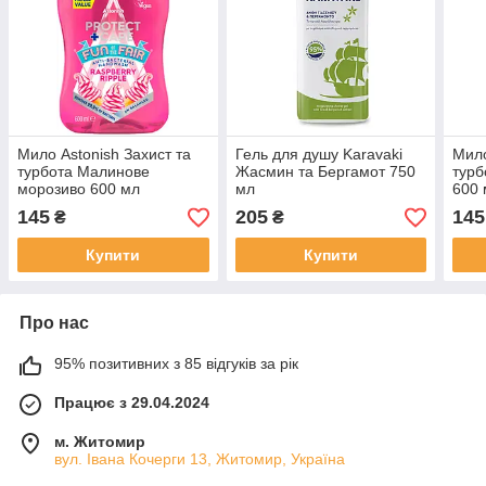
Мило Astonish Захист та
Гель для душу Karavaki
Мило
турбота Малинове
Жасмин та Бергамот 750
турб
морозиво 600 мл
мл
600 
145
205
145
₴
₴
Купити
Купити
Про нас
95% позитивних з 85 відгуків за рік
Працює з 29.04.2024
м. Житомир
вул. Івана Кочерги 13, Житомир, Україна