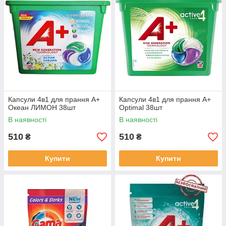
Капсули 4в1 для прання А+
Капсули 4в1 для прання А+
Океан ЛИМОН 38шт
Optimal 38шт
В наявності
В наявності
510
510
₴
₴
Купити
Купити