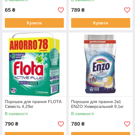
65
789
₴
₴
Купити
Купити
Порошок для прання FLOTA
Порошок для прання 2в1
Свіжість 4,29кг
ENZO Універсальний 9,1кг
В наявності
В наявності
790
780
₴
₴