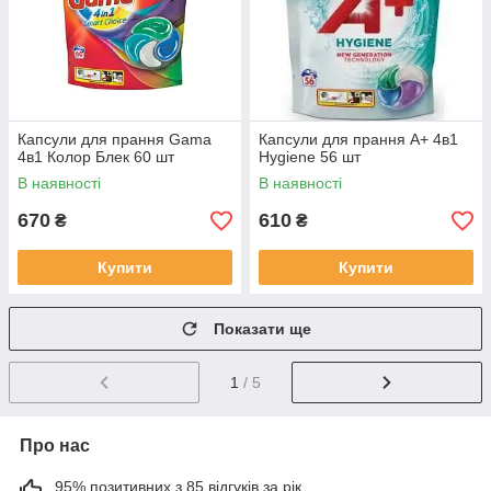
Капсули для прання Gama
Капсули для прання А+ 4в1
4в1 Колор Блек 60 шт
Hygiene 56 шт
В наявності
В наявності
670
610
₴
₴
Купити
Купити
Показати ще
1
/ 5
Про нас
95% позитивних з 85 відгуків за рік