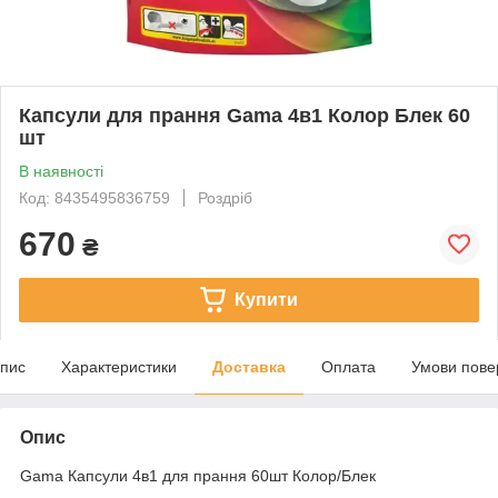
Капсули для прання Gama 4в1 Колор Блек 60
шт
В наявності
Код: 8435495836759
Роздріб
670
₴
Купити
пис
Характеристики
Доставка
Оплата
Умови пове
Опис
Gama Капсули 4в1 для прання 60шт Колор/Блек