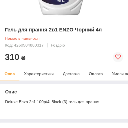
Гель для прання 2в1 ENZO Чорний 4л
Немає в наявності
Код: 4260504880317
Роздріб
310
₴
Опис
Характеристики
Доставка
Оплата
Умови п
Опис
Deluxe Enzo 2в1 100p/4l Black (3) гель для прання