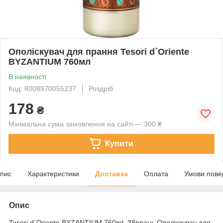
Ополіскувач для прання Tesori d`Oriente
BYZANTIUM 760мл
В наявності
Код: 8008970055237
Роздріб
178
₴
Мінімальна сума замовлення на сайті — 300 ₴
Купити
пис
Характеристики
Доставка
Оплата
Умови пове
Опис
Tesori d`Oriente BYZANTIUM 760ml. 38прань Ополіскувач для