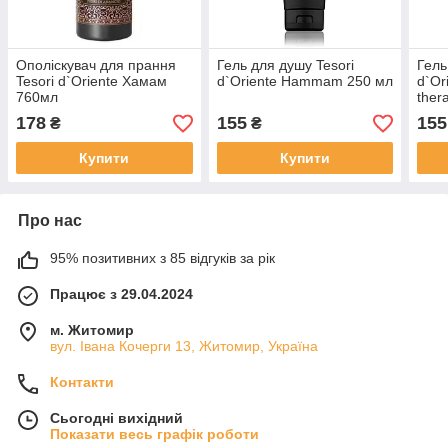
Ополіскувач для прання
Гель для душу Tesori
Гель
Tesori d`Oriente Хамам
d`Oriente Hammam 250 мл
d`Or
760мл
ther
178
155
155
₴
₴
Купити
Купити
Про нас
95% позитивних з 85 відгуків за рік
Працює з 29.04.2024
м. Житомир
вул. Івана Кочерги 13, Житомир, Україна
Контакти
Сьогодні вихідний
Показати весь графік роботи