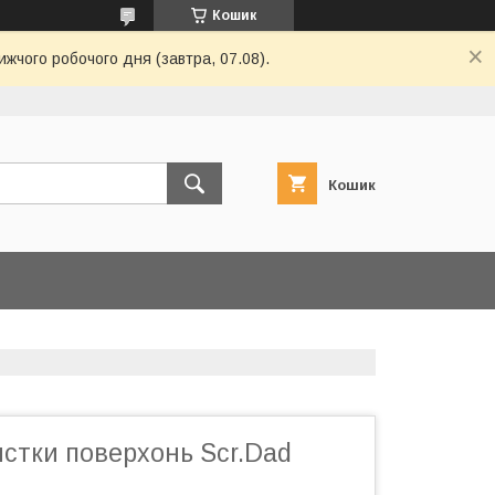
Кошик
ижчого робочого дня (завтра, 07.08).
Кошик
стки поверхонь Scr.Dad