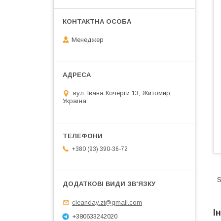
Менеджер
вул. Івана Кочерги 13, Житомир,
Україна
+380 (93) 390-36-72
S
cleanday.zt@gmail.com
І
+380633242020