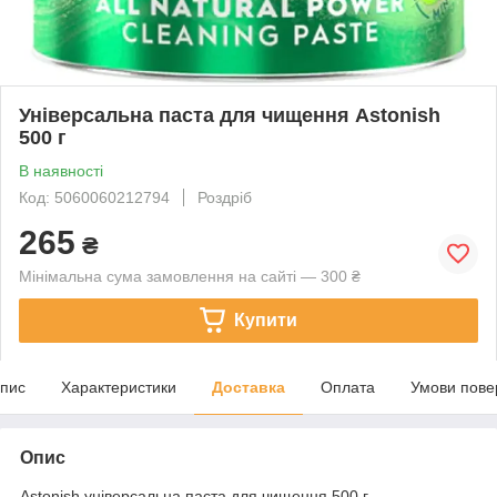
Універсальна паста для чищення Astonish
500 г
В наявності
Код: 5060060212794
Роздріб
265
₴
Мінімальна сума замовлення на сайті — 300 ₴
Купити
пис
Характеристики
Доставка
Оплата
Умови пове
Опис
Astonish універсальна паста для чищення 500 г