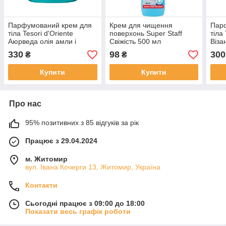
Парфумований крем для
Крем для чищення
Пар
тіла Tesori d'Oriente
поверхонь Super Staff
тіла 
Аюрведа олія амли і
Свіжість 500 мл
Віза
пачулі 300 мл
Лабд
330
98
300
₴
₴
Купити
Купити
Про нас
95% позитивних з 85 відгуків за рік
Працює з 29.04.2024
м. Житомир
вул. Івана Кочерги 13, Житомир, Україна
Контакти
Сьогодні працює з 09:00 до 18:00
Показати весь графік роботи