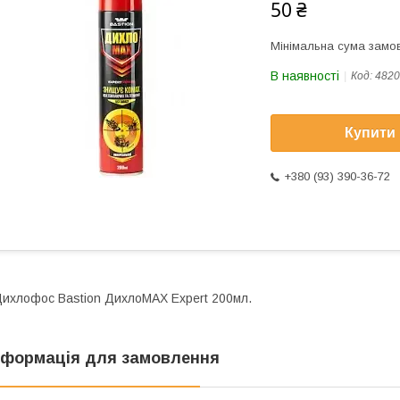
50 ₴
Мінімальна сума замов
В наявності
Код:
4820
Купити
+380 (93) 390-36-72
ихлофос Bastion ДихлоМАХ Expert 200мл.
нформація для замовлення