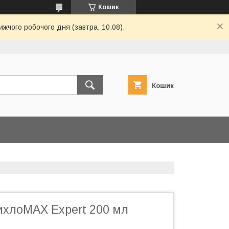
Кошик
ижчого робочого дня (завтра, 10.08).
Кошик
хлоМАХ Expert 200 мл