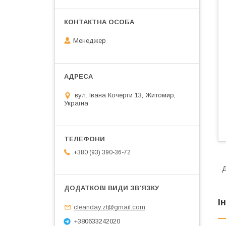
Менеджер
вул. Івана Кочерги 13, Житомир,
Україна
+380 (93) 390-36-72
Д
І
cleanday.zt@gmail.com
+380633242020