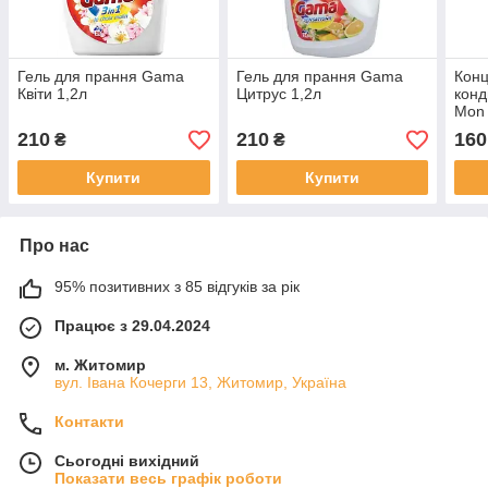
Гель для прання Gama
Гель для прання Gama
Кон
Квіти 1,2л
Цитрус 1,2л
конд
Mon 
пран
210
210
160
₴
₴
Купити
Купити
Про нас
95% позитивних з 85 відгуків за рік
Працює з 29.04.2024
м. Житомир
вул. Івана Кочерги 13, Житомир, Україна
Контакти
Сьогодні вихідний
Показати весь графік роботи