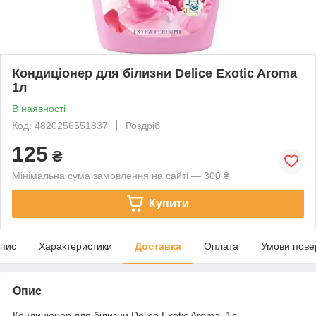
Кондиціонер для білизни Delice Exotic Aroma
1л
В наявності
Код: 4820256551837
Роздріб
125
₴
Мінімальна сума замовлення на сайті — 300 ₴
Купити
пис
Характеристики
Доставка
Оплата
Умови пове
Опис
Кондиціонер для білизни Delice Exotic Aroma, 1л