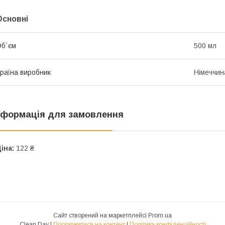
Основні
б`єм
500 мл
раїна виробник
Німеччин
нформація для замовлення
іна:
122 ₴
Сайт створений на маркетплейсі
Prom.ua
Clean Day |
Поскаржитися на контент
|
Політика конфіденційності