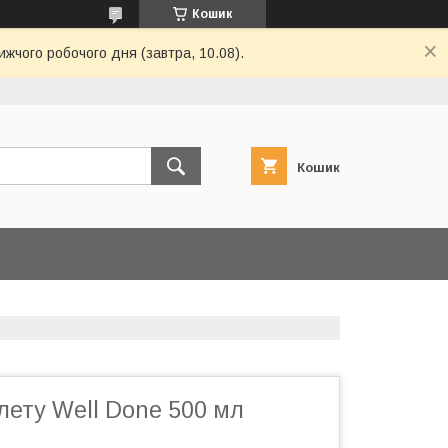
Кошик
ижчого робочого дня (завтра, 10.08).
Кошик
лету Well Done 500 мл