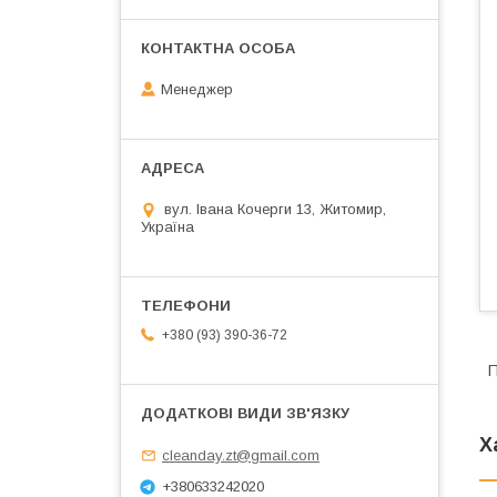
Менеджер
вул. Івана Кочерги 13, Житомир,
Україна
+380 (93) 390-36-72
П
Х
cleanday.zt@gmail.com
+380633242020