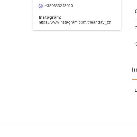
+380633242020
Instagram
https://www.instagram.com/cleanday_zt/
О
К
І
Ц