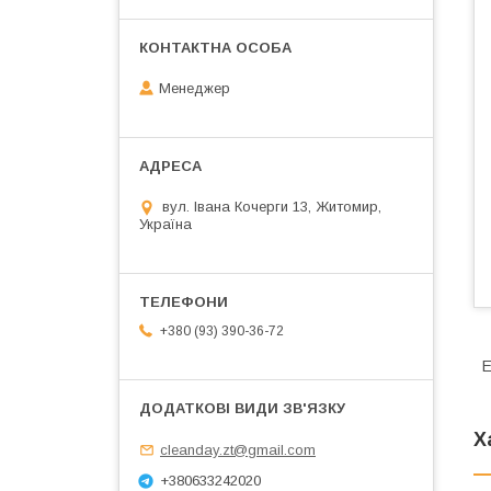
Менеджер
вул. Івана Кочерги 13, Житомир,
Україна
+380 (93) 390-36-72
E
Х
cleanday.zt@gmail.com
+380633242020