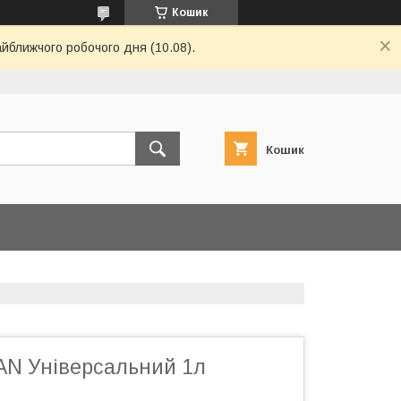
Кошик
айближчого робочого дня (10.08).
Кошик
N Універсальний 1л