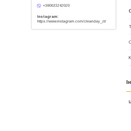
+380633242020
Instagram
https://www.instagram.com/cleanday_zt/
Т
О
К
І
Ц