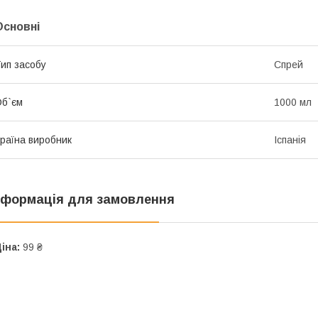
Основні
ип засобу
Спрей
б`єм
1000 мл
раїна виробник
Іспанія
нформація для замовлення
іна:
99 ₴