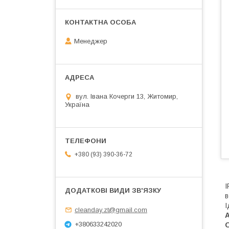
Менеджер
вул. Івана Кочерги 13, Житомир,
Україна
+380 (93) 390-36-72
в
І
cleanday.zt@gmail.com
+380633242020
О