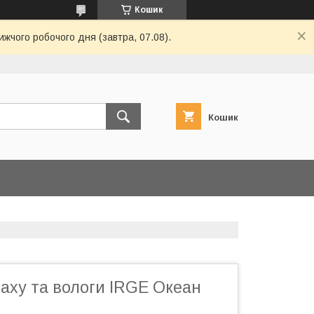
Кошик
ижчого робочого дня (завтра, 07.08).
Кошик
аху та вологи IRGE Океан