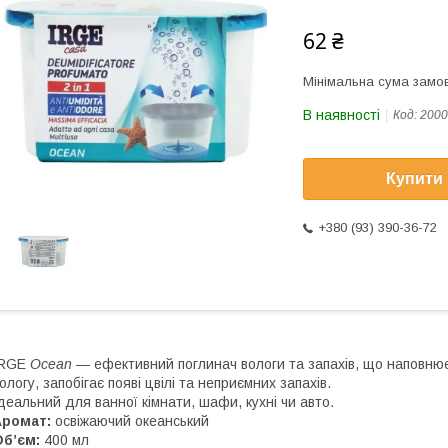
62 ₴
Мінімальна сума замов
В наявності
Код:
2000
Купити
+380 (93) 390-36-72
IRGE
Ocean
— ефективний поглинач вологи та запахів, що наповнює 
ологу, запобігає появі цвілі та неприємних запахів.
деальний для ванної кімнати, шафи, кухні чи авто.
Аромат:
освіжаючий океанський
б’єм:
400 мл