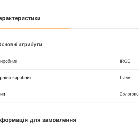
арактеристики
Основні атрибути
иробник
IRGE
раїна виробник
Італія
ип
Вологопо
нформація для замовлення