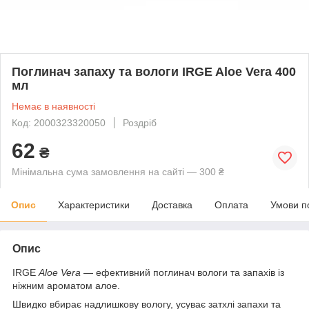
Поглинач запаху та вологи IRGE Aloe Vera 400
мл
Немає в наявності
Код: 2000323320050
Роздріб
62
₴
Мінімальна сума замовлення на сайті — 300 ₴
Опис
Характеристики
Доставка
Оплата
Умови п
Опис
IRGE
Aloe Vera
— ефективний поглинач вологи та запахів із
ніжним ароматом алое.
Швидко вбирає надлишкову вологу, усуває затхлі запахи та