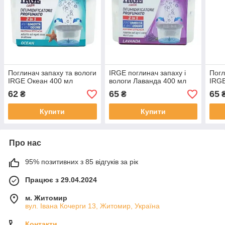
Поглинач запаху та вологи
IRGE поглинач запаху і
Погл
IRGE Океан 400 мл
вологи Лаванда 400 мл
IRGE
62
65
65
₴
₴
Купити
Купити
Про нас
95% позитивних з 85 відгуків за рік
Працює з 29.04.2024
м. Житомир
вул. Івана Кочерги 13, Житомир, Україна
Контакти