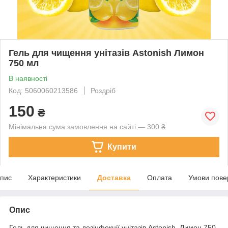
Гель для чищення унітазів Astonish Лимон
750 мл
В наявності
Код: 5060060213586
Роздріб
150
₴
Мінімальна сума замовлення на сайті — 300 ₴
Купити
пис
Характеристики
Доставка
Оплата
Умови пове
Опис
Гель для чищення та дезінфекції унітазів Astonish Лимон 750