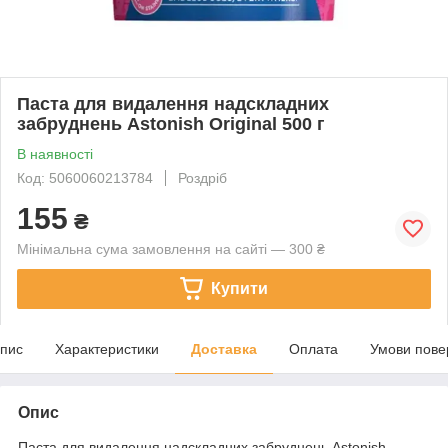
Паста для видалення надскладних
забруднень Astonish Original 500 г
В наявності
Код: 5060060213784
Роздріб
155
₴
Мінімальна сума замовлення на сайті — 300 ₴
Купити
пис
Характеристики
Доставка
Оплата
Умови пове
Опис
Паста для видалення надскладних забруднень Astonish